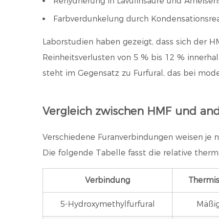
Rehydrierung in Lävulinsäure und Ameisen
Farbverdunkelung durch Kondensationsre
Laborstudien haben gezeigt, dass sich der H
Reinheitsverlusten von
5 % bis 12 % innerh
steht im Gegensatz zu Furfural, das bei mode
Vergleich zwischen HMF und an
Verschiedene Furanverbindungen weisen je nac
Die folgende Tabelle fasst die relative the
Verbindung
Thermis
5-Hydroxymethylfurfural
Mäßig