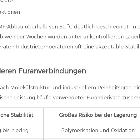
säure
aktionen
MF-Abbau oberhalb von 50 °C deutlich beschleunigt. In
alb weniger Wochen
wurden unter unkontrollierten Lage
raten Industrietemperaturen oft eine akzeptable Stabili
deren Furanverbindungen
h Molekülstruktur und industriellem Reinheitsgrad eine
rmische Leistung häufig verwendeter Furanderivate zusa
che Stabilität
Großes Risiko bei der Lagerung
 bis niedrig
Polymerisation und Oxidation