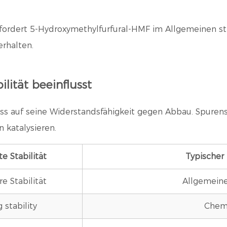
rfordert 5-Hydroxymethylfurfural-HMF im Allgemeinen s
rhalten.
lität beeinflusst
uss auf seine Widerstandsfähigkeit gegen Abbau. Spuren
 katalysieren.
e Stabilität
Typischer 
e Stabilität
Allgemein
 stability
Chem