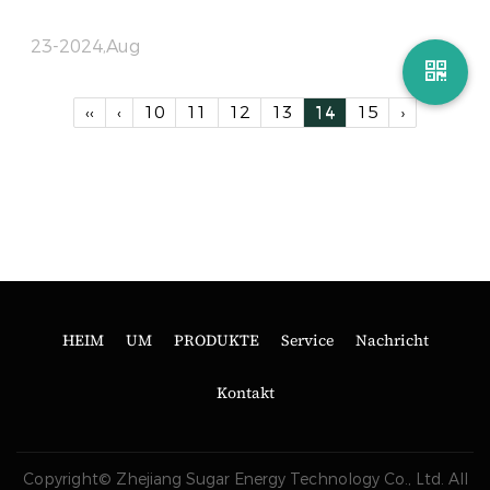
23-2024,Aug
‹‹
‹
10
11
12
13
14
15
›
HEIM
UM
PRODUKTE
Service
Nachricht
Kontakt
Copyright© Zhejiang Sugar Energy Technology Co., Ltd. All