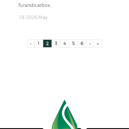
furandicarbox...
19-2026,May
‹
1
2
3
4
5
6
›
››